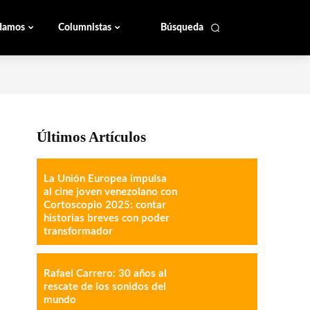
damos
Columnistas
Búsqueda
Últimos Artículos
La Unión Europea impulsa
al cine joven venezolano con
Cortoscopio 2025: contar
historias breves con poder
transformador
Rafael Carrero: 30 años al
rescate de los sonidos del
mundo