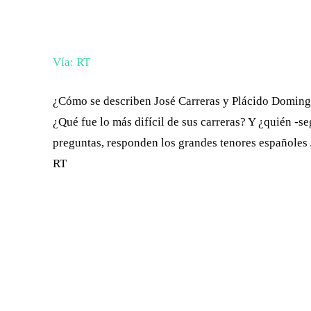
FACEBOOK
X
CUOTA
Vía: RT
¿Cómo se describen José Carreras y Plácido Domingo 
¿Qué fue lo más difícil de sus carreras? Y ¿quién -seg
preguntas, responden los grandes tenores españoles 
RT