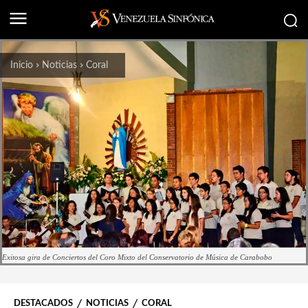
Inicio
Noticias
Coral
Exitosa gira de Conciertos del Coro Mixto del Conservatorio de Música de Carabobo
DESTACADOS
NOTICIAS
CORAL