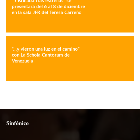
“Y Brillaban las estrellas” se
presentará del 6 al 8 de diciembre
en la sala JFR del Teresa Carreño
“…y vieron una luz en el camino”
con La Schola Cantorum de
Venezuela
Sinfónico