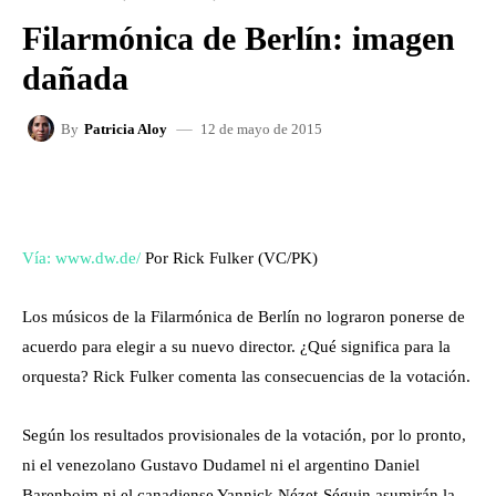
Filarmónica de Berlín: imagen
dañada
12 de mayo de 2015
By
Patricia Aloy
FACEBOOK
X
WHATSAPP
Vía: www.dw.de/
Por Rick Fulker (VC/PK)
Los músicos de la Filarmónica de Berlín no lograron ponerse de
acuerdo para elegir a su nuevo director. ¿Qué significa para la
orquesta? Rick Fulker comenta las consecuencias de la votación.
Según los resultados provisionales de la votación, por lo pronto,
ni el venezolano Gustavo Dudamel ni el argentino Daniel
Barenboim ni el canadiense Yannick Nézet-Séguin asumirán la