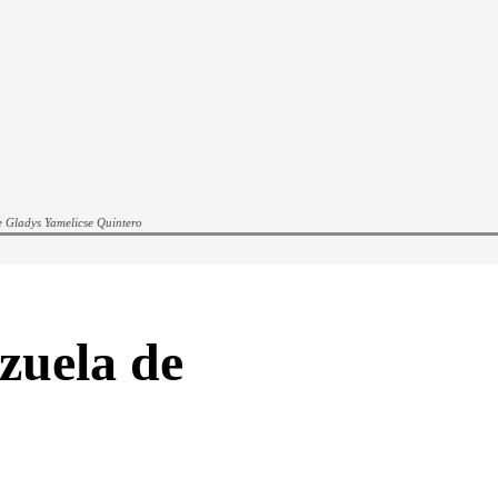
de Gladys Yamelicse Quintero
zuela de