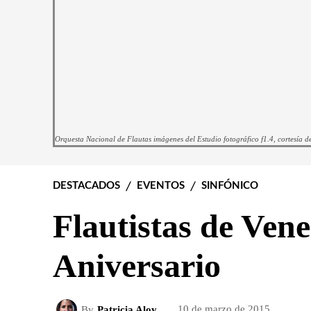
Orquesta Nacional de Flautas imágenes del Estudio fotográfico f1.4, cortesía 
DESTACADOS
EVENTOS
SINFÓNICO
Flautistas de Vene
Aniversario
By
Patricia Aloy
10 de marzo de 2015