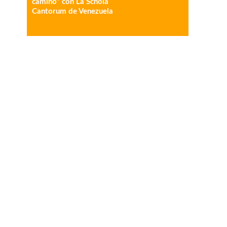
camino” con La Schola
Cantorum de Venezuela