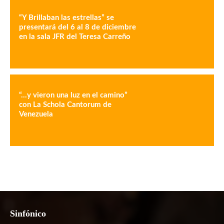
“Y Brillaban las estrellas” se
presentará del 6 al 8 de diciembre
en la sala JFR del Teresa Carreño
“…y vieron una luz en el camino”
con La Schola Cantorum de
Venezuela
Sinfónico