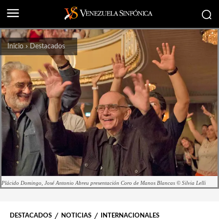
Inicio
Destacados
Plácido Domingo, José Antonio Abreu presentación Coro de Manos Blancas © Silvia Lelli
DESTACADOS
NOTICIAS
INTERNACIONALES