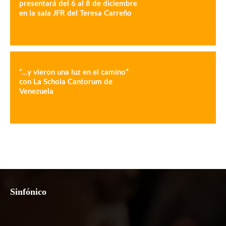
presentará del 6 al 8 de diciembre
en la sala JFR del Teresa Carreño
“…y vieron una luz en el camino”
con La Schola Cantorum de
Venezuela
Sinfónico