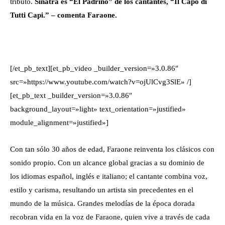
tributo.
Sinatra es “El Padrino” de los cantantes, “Il Capo di
Tutti Capi.”
– comenta Faraone.
[/et_pb_text][et_pb_video _builder_version=»3.0.86″
src=»https://www.youtube.com/watch?v=ojUlCvg3SlE» /]
[et_pb_text _builder_version=»3.0.86″
background_layout=»light» text_orientation=»justified»
module_alignment=»justified»]
Con tan sólo
30
años de edad, Faraone reinventa los clásicos con
sonido propio. Con un alcance global gracias a su dominio de
los idiomas español, inglés e italiano; el cantante combina voz,
estilo y carisma, resultando un artista sin precedentes en el
mundo de la música. Grandes melodías de la época dorada
recobran vida en la voz de Faraone, quien vive a través de cada