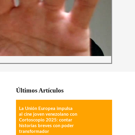
Últimos Artículos
La Unión Europea impulsa
al cine joven venezolano con
Cortoscopio 2025: contar
historias breves con poder
transformador