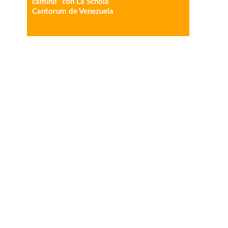
camino” con La Schola
Cantorum de Venezuela