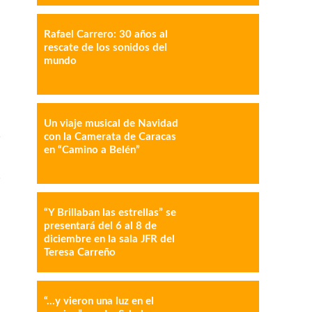
Rafael Carrero: 30 años al
rescate de los sonidos del
mundo
IMPRESIÓN
COPY URL
Un viaje musical de Navidad
n
con la Camerata de Caracas
en “Camino a Belén”
.
“Y Brillaban las estrellas” se
presentará del 6 al 8 de
diciembre en la sala JFR del
Teresa Carreño
“…y vieron una luz en el