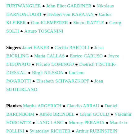
FURTWÄNGLER
●
John Eliot GARDINER
●
Nikolaus
HARNONCOURT
●
Herbert von KARAJAN
●
Carlos
KLEIBER
●
Otto KLEMPERER
●
Simon RATTLE
●
Georg
SOLTI
●
Arturo TOSCANINI
Singers
Janet BAKER
●
Cecilia BARTOLI
●
Jussi
BJÖRLING
●
Maria CALLAS
●
Enrico CARUSO
●
Joyce
DIDONATO
●
Plácido DOMINGO
●
Dietrich FISCHER-
DIESKAU
●
Birgit NILSSON
●
Luciano
PAVAROTTI
●
Elisabeth SCHWARZKOPF
●
Joan
SUTHERLAND
Pianists
Martha ARGERICH
●
Claudio ARRAU
●
Daniel
BARENBOIM
●
Alfred BRENDEL
●
Glenn GOULD
●
Vladimir
HOROWITZ
●
LANG LANG
●
Murray PERAHIA
●
Maurizio
POLLINI
●
Sviatoslav RICHTER
●
Arthur RUBINSTEIN