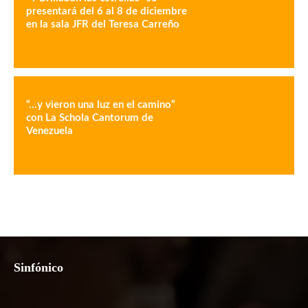
presentará del 6 al 8 de diciembre
en la sala JFR del Teresa Carreño
“…y vieron una luz en el camino”
con La Schola Cantorum de
Venezuela
Sinfónico