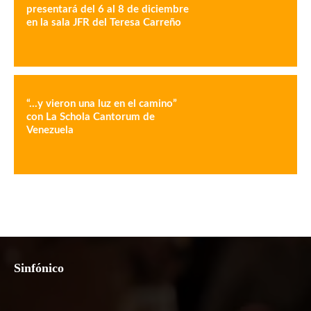
presentará del 6 al 8 de diciembre
en la sala JFR del Teresa Carreño
“…y vieron una luz en el camino”
con La Schola Cantorum de
Venezuela
Sinfónico