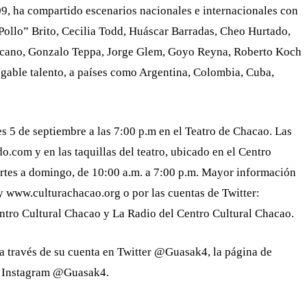
09, ha compartido escenarios nacionales e internacionales con
el Pollo” Brito, Cecilia Todd, Huáscar Barradas, Cheo Hurtado,
rcano, Gonzalo Teppa, Jorge Glem, Goyo Reyna, Roberto Koch
egable talento, a países como Argentina, Colombia, Cuba,
es 5 de septiembre a las 7:00 p.m en el Teatro de Chacao. Las
o.com y en las taquillas del teatro, ubicado en el Centro
rtes a domingo, de 10:00 a.m. a 7:00 p.m. Mayor información
www.culturachacao.org o por las cuentas de Twitter:
ro Cultural Chacao y La Radio del Centro Cultural Chacao.
a través de su cuenta en Twitter @Guasak4, la página de
e Instagram @Guasak4.