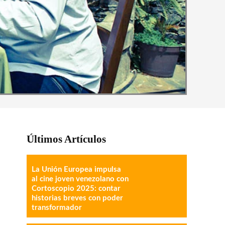
Últimos Artículos
La Unión Europea impulsa
al cine joven venezolano con
Cortoscopio 2025: contar
historias breves con poder
transformador