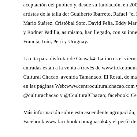
aceptación del público y, desde su fundación, en 20
artistas de la talla de: Gualberto Ibarreto, Rafael “
Mario Suárez, Cristóbal Soto, David Peña, Eddy Ma
y Rodner Padilla, asimismo, han llegado, con su inn
Francia, Irán, Perú y Uruguay.
La cita para disfrutar de Guasak4: Latino es el viern
entradas están a la venta a través de www.ticketmund
Cultural Chacao, avenida Tamanaco, El Rosal, de ma
en las páginas Web:www.centroculturalchacao.com y 
@culturachacao y @CculturalChacao; facebook: Cent
Más información sobre esta ascendente agrupación, 
Facebook www.facebook.com/guasak4 y el perfil d