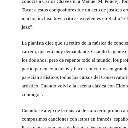
conocía a Carlos Chávez ni a Manuel M. Ponce). Toda
Tocar a estos compositores fue un acto de justicia ar
mucho, incluso tuve críticas excelentes en Radio Té
jazz”.
La pianista dice que su retiro de la música de concie
carrera, que era muy demandante. Cuando la gente el
los dos años, pero de repente todo el mundo, los pro
participar en concursos y hacer conciertos en grand
parecían artísticos todos los cursos del Conservator
artístico. Cuando volví a la escena clásica con Eldo
conmigo”.
Cuando se alejó de la música de concierto probó canta
compusimos canciones con letras en francés, español
París y otras ciudades de Francia. Fue una experienc