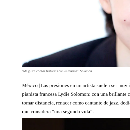
“Me gusta contar historias con la música”: Solomon
México | Las presiones en un artista suelen ser muy in
pianista francesa Lydie Solomon: con una brillante ca
tomar distancia, renacer como cantante de jazz, dedic
que considera “una segunda vida”.