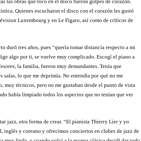
s las obras que toco en el disco fueron golpes de corazón.
tística. Quienes escucharon el disco con el corazón les gustó
lévision Luxembourg y en Le Figaro, así como de críticos de
rto duró tres años, pues “quería tomar distancia respecto a mi
ige algo por ti, se vuelve muy complicado. Escogí el piano a
fesores, la familia, fueron muy demandantes. Tenía que
es salas, lo que me deprimía. No entendía por qué no me
io, muy técnicos, pero no me gustaban desde el punto de vista
rado había limpiado todos los aspectos que no tenían que ver
r jazz, otra forma de crear. “El pianista Thierry Lier y yo
, inglés y coreano y ofrecimos conciertos en clubes de jazz de
ia muy linda, y cuando volví a la escena clásica decidí dar todo