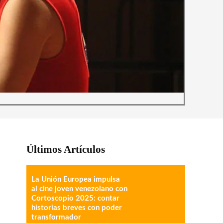
Últimos Artículos
La Unión Europea impulsa
al cine joven venezolano con
Cortoscopio 2025: contar
historias breves con poder
transformador