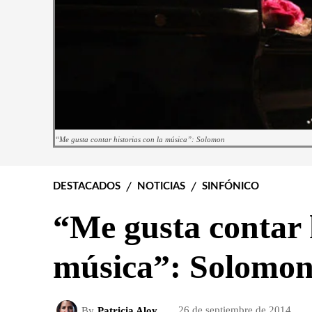
“Me gusta contar historias con la música”: Solomon
DESTACADOS
NOTICIAS
SINFÓNICO
“Me gusta contar h
música”: Solomo
By
Patricia Aloy
26 de septiembre de 2014