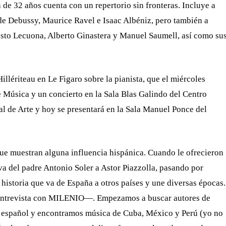
de 32 años cuenta con un repertorio sin fronteras. Incluye a
e Debussy, Maurice Ravel e Isaac Albéniz, pero también a
esto Lecuona, Alberto Ginastera y Manuel Saumell, así como su
llériteau en Le Figaro sobre la pianista, que el miércoles
e Música y un concierto en la Sala Blas Galindo del Centro
al de Arte y hoy se presentará en la Sala Manuel Ponce del
ue muestran alguna influencia hispánica. Cuando le ofrecieron
va del padre Antonio Soler a Astor Piazzolla, pasando por
historia que va de España a otros países y une diversas épocas.
 entrevista con MILENIO—. Empezamos a buscar autores de
a español y encontramos música de Cuba, México y Perú (yo no