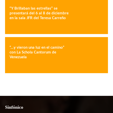
“Y Brillaban las estrellas” se
presentará del 6 al 8 de diciembre
en la sala JFR del Teresa Carreño
“…y vieron una luz en el camino”
con La Schola Cantorum de
Venezuela
Sinfónico