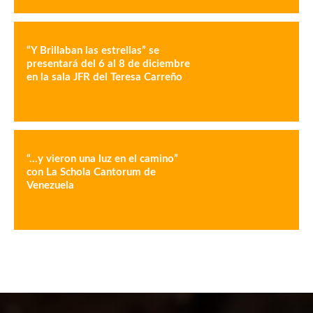
“Y Brillaban las estrellas” se
presentará del 6 al 8 de diciembre
en la sala JFR del Teresa Carreño
“…y vieron una luz en el camino”
con La Schola Cantorum de
Venezuela