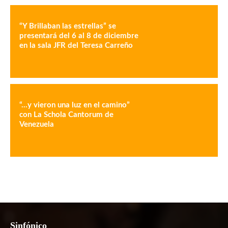
“Y Brillaban las estrellas” se
presentará del 6 al 8 de diciembre
en la sala JFR del Teresa Carreño
“…y vieron una luz en el camino”
con La Schola Cantorum de
Venezuela
Sinfónico