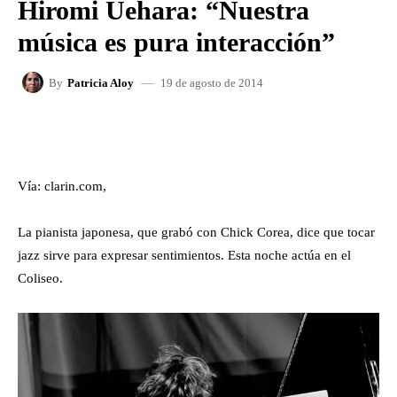
Hiromi Uehara: “Nuestra
música es pura interacción”
19 de agosto de 2014
By
Patricia Aloy
FACEBOOK
X
WHATSAPP
Vía: clarin.com,
La pianista japonesa, que grabó con Chick Corea, dice que tocar
jazz sirve para expresar sentimientos. Esta noche actúa en el
Coliseo.