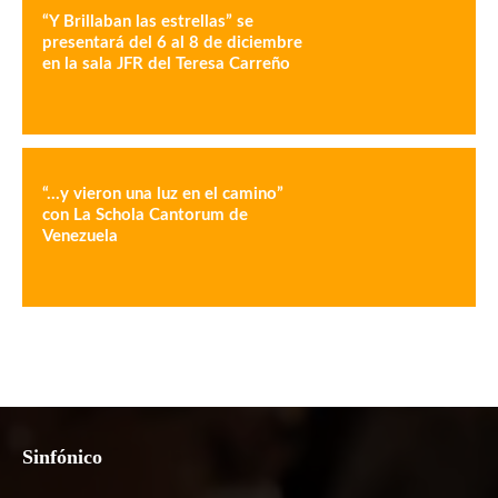
“Y Brillaban las estrellas” se
presentará del 6 al 8 de diciembre
en la sala JFR del Teresa Carreño
“…y vieron una luz en el camino”
con La Schola Cantorum de
Venezuela
Sinfónico