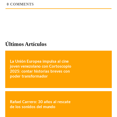
0
COMMENTS
Últimos Artículos
La Unión Europea impulsa al cine
joven venezolano con Cortoscopio
2025: contar historias breves con
poder transformador
Rafael Carrero: 30 años al rescate
de los sonidos del mundo