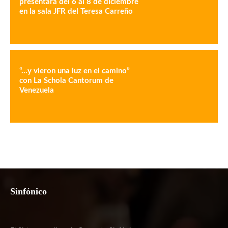
presentará del 6 al 8 de diciembre
en la sala JFR del Teresa Carreño
“…y vieron una luz en el camino”
con La Schola Cantorum de
Venezuela
Sinfónico