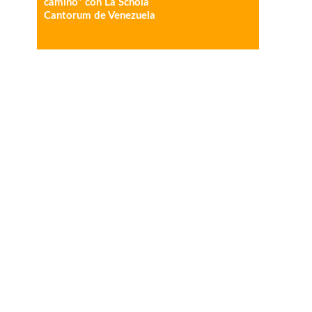
camino” con La Schola
Cantorum de Venezuela