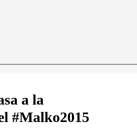
sa a la
el #Malko2015