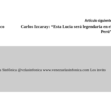
Artículo siguient
ico
Carlos Izcaray: “Esta Lucia será legendaria en e
Perú
ela Sinfónica @vzlasinfonica www.venezuelasinfonica.com Los invito