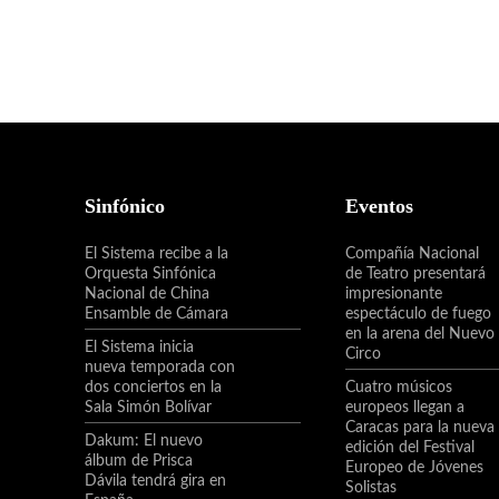
Sinfónico
Eventos
El Sistema recibe a la
Compañía Nacional
Orquesta Sinfónica
de Teatro presentará
Nacional de China
impresionante
Ensamble de Cámara
espectáculo de fuego
en la arena del Nuevo
El Sistema inicia
Circo
nueva temporada con
dos conciertos en la
Cuatro músicos
Sala Simón Bolívar
europeos llegan a
Caracas para la nueva
Dakum: El nuevo
edición del Festival
álbum de Prisca
Europeo de Jóvenes
Dávila tendrá gira en
Solistas