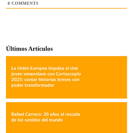
0
COMMENTS
Últimos Artículos
La Unión Europea impulsa al cine
joven venezolano con Cortoscopio
2025: contar historias breves con
poder transformador
Rafael Carrero: 30 años al rescate
de los sonidos del mundo