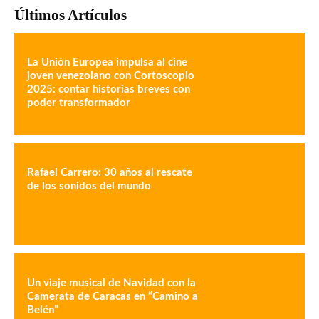
Últimos Artículos
La Unión Europea impulsa al cine
joven venezolano con Cortoscopio
2025: contar historias breves con
poder transformador
Rafael Carrero: 30 años al rescate
de los sonidos del mundo
Un viaje musical de Navidad con la
Camerata de Caracas en “Camino a
Belén”