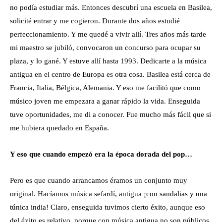
no podía estudiar más. Entonces descubrí una escuela en Basilea,
solicité entrar y me cogieron. Durante dos años estudié
perfeccionamiento. Y me quedé a vivir allí. Tres años más tarde
mi maestro se jubiló, convocaron un concurso para ocupar su
plaza, y lo gané. Y estuve allí hasta 1993. Dedicarte a la música
antigua en el centro de Europa es otra cosa. Basilea está cerca de
Francia, Italia, Bélgica, Alemania. Y eso me facilitó que como
músico joven me empezara a ganar rápido la vida. Enseguida
tuve oportunidades, me di a conocer. Fue mucho más fácil que si
me hubiera quedado en España.
Y eso que cuando empezó era la época dorada del pop…
Pero es que cuando arrancamos éramos un conjunto muy
original. Hacíamos música sefardí, antigua ¡con sandalias y una
túnica india! Claro, enseguida tuvimos cierto éxito, aunque eso
del éxito es relativo, porque con música antigua no son públicos