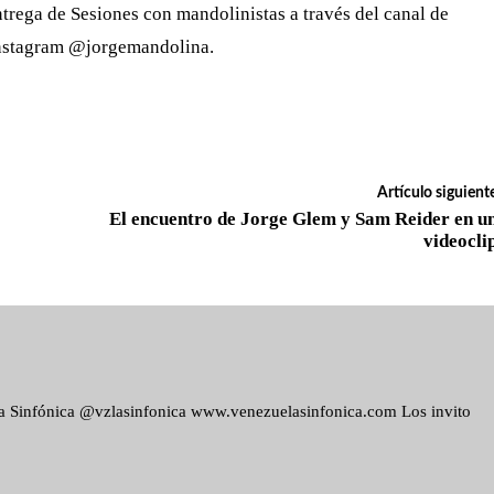
ntrega de Sesiones con mandolinistas a través del canal de
 Instagram @jorgemandolina.
Artículo siguient
El encuentro de Jorge Glem y Sam Reider en u
videocli
ela Sinfónica @vzlasinfonica www.venezuelasinfonica.com Los invito