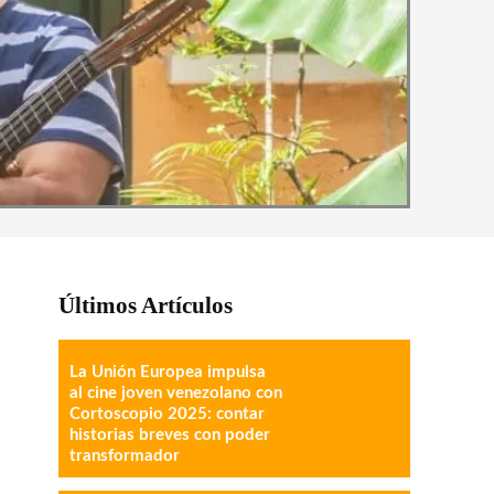
Últimos Artículos
La Unión Europea impulsa
al cine joven venezolano con
Cortoscopio 2025: contar
historias breves con poder
transformador