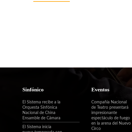
Sinfónico
Eventos
El Sistema recibe a la
Compañía Nacional
Orquesta Sinfónica
de Teatro presentará
Nacional de China
impresionante
Ensamble de Cámara
espectáculo de fuego
en la arena del Nuevo
El Sistema inicia
Circo