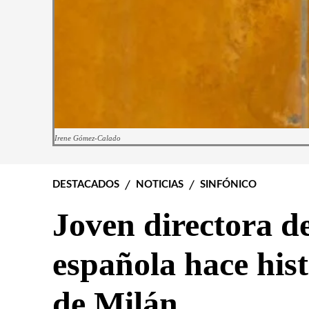
Irene Gómez-Calado
DESTACADOS
NOTICIAS
SINFÓNICO
Joven directora d
española hace hist
de Milán