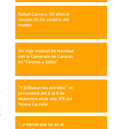
Rafael Carrero: 30 años al
rescate de los sonidos del
mundo
IMPRESIÓN
COPY URL
Un viaje musical de Navidad
con la Camerata de Caracas
en “Camino a Belén”
“Y Brillaban las estrellas” se
presentará del 6 al 8 de
diciembre en la sala JFR del
Teresa Carreño
s
“…y vieron una luz en el