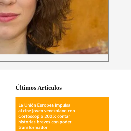
Últimos Artículos
La Unión Europea impulsa
al cine joven venezolano con
Cortoscopio 2025: contar
historias breves con poder
transformador