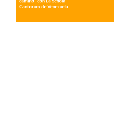
camino” con La Schola
Cantorum de Venezuela