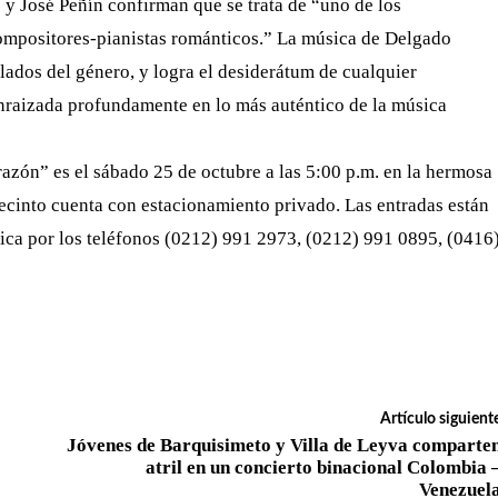
y José Peñín confirman que se trata de “uno de los
compositores-pianistas románticos.” La música de Delgado
illados del género, y logra el desiderátum de cualquier
enraizada profundamente en lo más auténtico de la música
razón” es el sábado 25 de octubre a las 5:00 p.m. en la hermosa
recinto cuenta con estacionamiento privado. Las entradas están
nica por los teléfonos (0212) 991 2973, (0212) 991 0895, (0416
Artículo siguient
Jóvenes de Barquisimeto y Villa de Leyva comparte
atril en un concierto binacional Colombia 
Venezuel