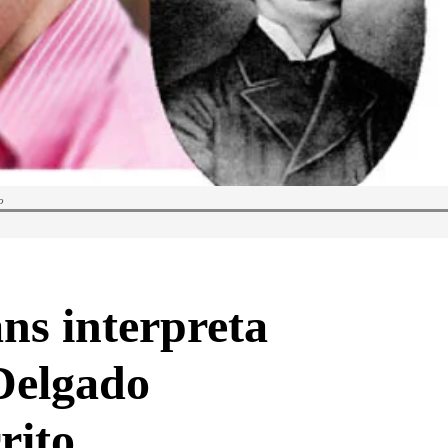
o
ns interpreta
Delgado
rito