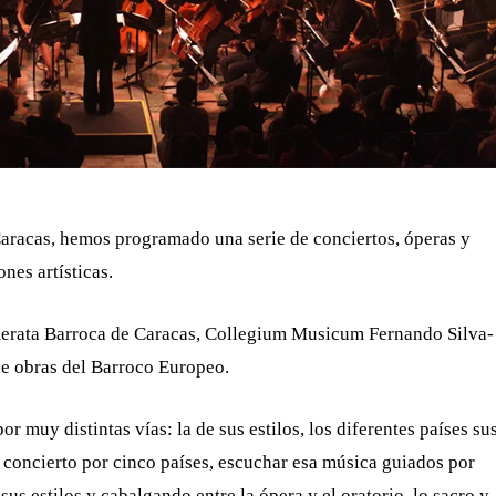
 Caracas, hemos programado una serie de conciertos, óperas y
nes artísticas.
merata Barroca de Caracas, Collegium Musicum Fernando Silva-
e obras del Barroco Europeo.
 muy distintas vías: la de sus estilos, los diferentes países su
lo concierto por cinco países, escuchar esa música guiados por
sus estilos y cabalgando entre la ópera y el oratorio, lo sacro y