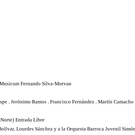
WHATSAPP
TELEGRAM
EMAIL
sicum Fernando Silva-Morvan
Jaspe . Jerónimo Ramos . Francisco Fernández . Martín Camacho
Norte) Entrada Libre
olívar, Lourdes Sánchez y a la Orquesta Barroca Juvenil Simó