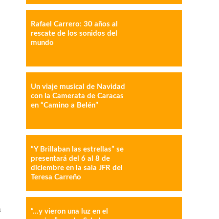
Rafael Carrero: 30 años al
rescate de los sonidos del
mundo
IMPRESIÓN
COPY URL
Un viaje musical de Navidad
con la Camerata de Caracas
en “Camino a Belén”
“Y Brillaban las estrellas” se
presentará del 6 al 8 de
diciembre en la sala JFR del
Teresa Carreño
n
“…y vieron una luz en el