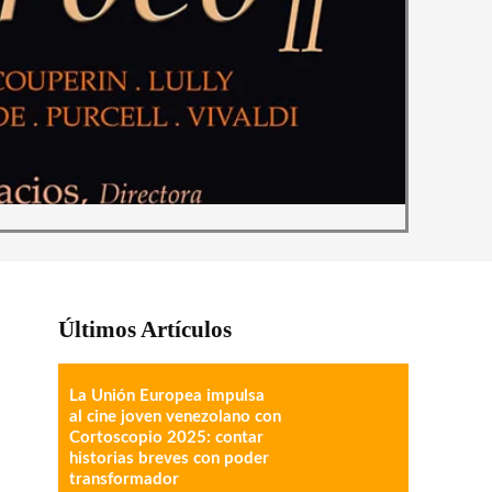
Últimos Artículos
La Unión Europea impulsa
al cine joven venezolano con
Cortoscopio 2025: contar
historias breves con poder
transformador