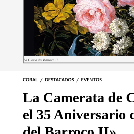
La Gloria del Barroco II
CORAL
DESTACADOS
EVENTOS
La Camerata de C
el 35 Aniversario
del Barroco II»