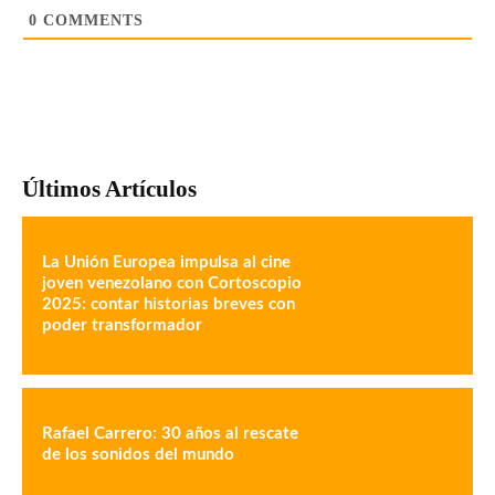
0
COMMENTS
Últimos Artículos
La Unión Europea impulsa al cine
joven venezolano con Cortoscopio
2025: contar historias breves con
poder transformador
Rafael Carrero: 30 años al rescate
de los sonidos del mundo