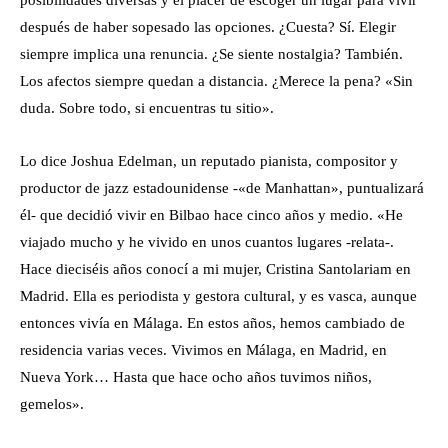
posibilidades diversas y el placer de escoger un lugar para vivir
después de haber sopesado las opciones. ¿Cuesta? Sí. Elegir
siempre implica una renuncia. ¿Se siente nostalgia? También.
Los afectos siempre quedan a distancia. ¿Merece la pena? «Sin
duda. Sobre todo, si encuentras tu sitio».
Lo dice Joshua Edelman, un reputado pianista, compositor y
productor de jazz estadounidense -«de Manhattan», puntualizará
él- que decidió vivir en Bilbao hace cinco años y medio. «He
viajado mucho y he vivido en unos cuantos lugares -relata-.
Hace dieciséis años conocí a mi mujer, Cristina Santolariam en
Madrid. Ella es periodista y gestora cultural, y es vasca, aunque
entonces vivía en Málaga. En estos años, hemos cambiado de
residencia varias veces. Vivimos en Málaga, en Madrid, en
Nueva York… Hasta que hace ocho años tuvimos niños,
gemelos».