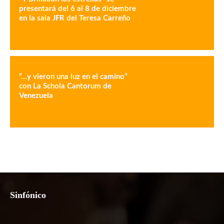
presentará del 6 al 8 de diciembre
en la sala JFR del Teresa Carreño
“…y vieron una luz en el camino”
con La Schola Cantorum de
Venezuela
Sinfónico