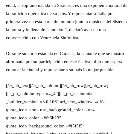
edad, la soprano nacida en Siracusa, es una exponente natural de
la tradición operística de su país. Y representar a Italia por
primera vez en esta parte del mundo junto a músicos del Sistema
la honra y le llena de “emoción”, declaró ayer en una
conversación con Venezuela Sinfónica.
Durante su corta estancia en Caracas, la cantante que se mostró
abrumada por su participación en este festival, dijo que espera
conocer la ciudad y representar a su país lo mejor posible.
[/et_pb_text][/et_pb_column][/et_pb_row][et_pb_row]
[et_pb_column type=»4_4″][et_pb_testimonial
_builder_version=»3.0.106″ url_new_window=»off»
quote_icon=»on» use_background_color=»on»
quote_icon_color=»#fc6b23″
quote_icon_background_color=»#f5f5f5″
background_layout=»light» text_orientation=»justified»]