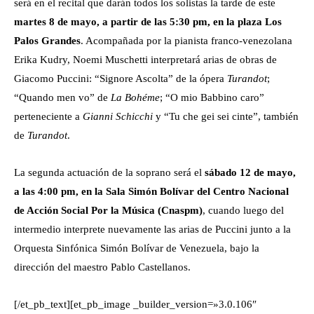
será en el recital que darán todos los solistas la tarde de este
martes 8 de mayo, a partir de las 5:30 pm, en la plaza Los
Palos Grandes
. Acompañada por la pianista franco-venezolana
Erika Kudry, Noemi Muschetti interpretará arias de obras de
Giacomo Puccini: “Signore Ascolta” de la ópera
Turandot
;
“Quando men vo” de
La Bohéme
; “O mio Babbino caro”
perteneciente a
Gianni Schicchi
y “
Tu che gei sei cinte
”, también
de
Turandot
.
La segunda actuación de la soprano será el
sábado 12 de mayo,
a las 4:00 pm, en la Sala Simón Bolívar del Centro Nacional
de Acción Social Por la Música (Cnaspm)
, cuando luego del
intermedio interprete nuevamente las arias de Puccini junto a la
Orquesta Sinfónica Simón Bolívar de Venezuela, bajo la
dirección del maestro Pablo Castellanos.
[/et_pb_text][et_pb_image _builder_version=»3.0.106″