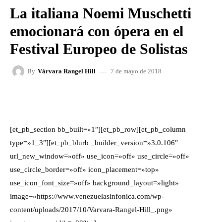
La italiana Noemi Muschetti
emocionará con ópera en el
Festival Europeo de Solistas
7 de mayo de 2018
By
Várvara Rangel Hill
FACEBOOK
X
WHATSAPP
[et_pb_section bb_built=»1″][et_pb_row][et_pb_column
type=»1_3″][et_pb_blurb _builder_version=»3.0.106″
url_new_window=»off» use_icon=»off» use_circle=»off»
use_circle_border=»off» icon_placement=»top»
use_icon_font_size=»off» background_layout=»light»
image=»https://www.venezuelasinfonica.com/wp-
content/uploads/2017/10/Varvara-Rangel-Hill_.png»