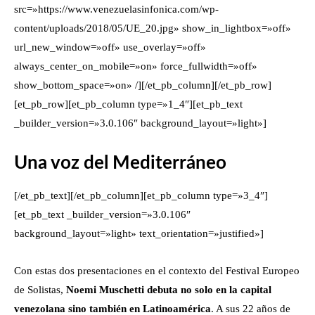
src=»https://www.venezuelasinfonica.com/wp-
content/uploads/2018/05/UE_20.jpg» show_in_lightbox=»off»
url_new_window=»off» use_overlay=»off»
always_center_on_mobile=»on» force_fullwidth=»off»
show_bottom_space=»on» /][/et_pb_column][/et_pb_row]
[et_pb_row][et_pb_column type=»1_4″][et_pb_text
_builder_version=»3.0.106″ background_layout=»light»]
Una voz del Mediterráneo
[/et_pb_text][/et_pb_column][et_pb_column type=»3_4″]
[et_pb_text _builder_version=»3.0.106″
background_layout=»light» text_orientation=»justified»]
Con estas dos presentaciones en el contexto del Festival Europeo
de Solistas,
Noemi Muschetti debuta no solo en la capital
venezolana sino también en Latinoamérica
. A sus 22 años de