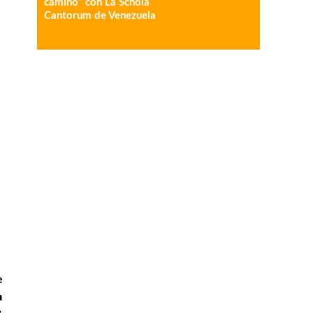
camino” con La Schola
Cantorum de Venezuela
e
n
»