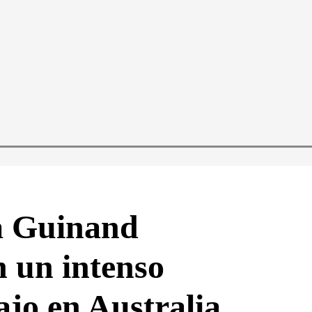
a Guinand
 un intenso
jo en Australia