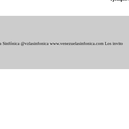
ela Sinfónica @vzlasinfonica www.venezuelasinfonica.com Los invito