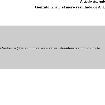
Artículo siguient
Gonzalo Grau: el mero resultado de A+
ela Sinfónica @vzlasinfonica www.venezuelasinfonica.com Los invito