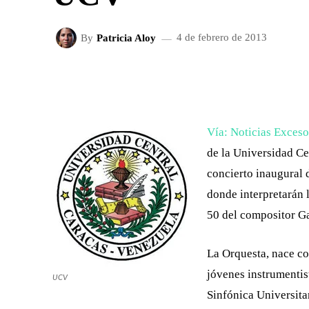
By
Patricia Aloy
4 de febrero de 2013
FACEBOOK
X
CUOTA
Vía: Noticias Exceso
de la Universidad Cen
concierto inaugural 
donde interpretarán 
50 del compositor
Ga
La Orquesta, nace c
jóvenes instrumentis
UCV
Sinfónica Universita