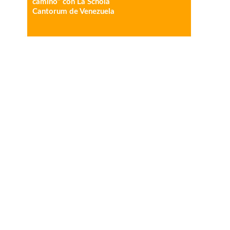
camino” con La Schola
Cantorum de Venezuela