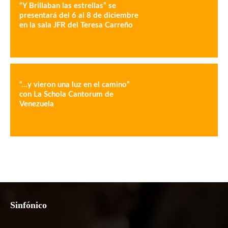
“Y Brillaban las estrellas” se
presentará del 6 al 8 de diciembre
en la sala JFR del Teresa Carreño
“…y vieron una luz en el camino”
con La Schola Cantorum de
Venezuela
Sinfónico