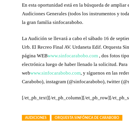
En esta oportunidad está en la búsqueda de ampliar 
Audiciones Generales (todos los instrumentos y todas
la gran familia sinfocarabobo.
La Audición se llevará a cabo el sábado 16 de septiem
Urb. El Recreo Final AV. Urdaneta Edif. Orquesta Si
página WEB
www.sinfocarabobo.com
, dos fotos tip
electrónica luego de haber llenado la solicitud. Par
web
www.sinfocarabobo.com
, y síguenos en las red
Carabobo), instagram (@sinfocarabobo), twitter (@
[/et_pb_text][/et_pb_column][/et_pb_row][/et_pb_s
AUDICIONES
ORQUESTA SINFÓNICA DE CARABOBO