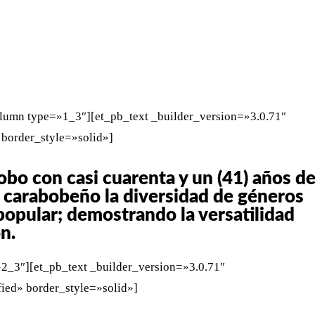
WHATSAPP
TELEGRAM
EMAIL
lumn type=»1_3″][et_pb_text _builder_version=»3.0.71″
 border_style=»solid»]
bo con casi cuarenta y un (41) años d
co carabobeño la diversidad de géneros
 popular; demostrando la versatilidad
n.
2_3″][et_pb_text _builder_version=»3.0.71″
fied» border_style=»solid»]