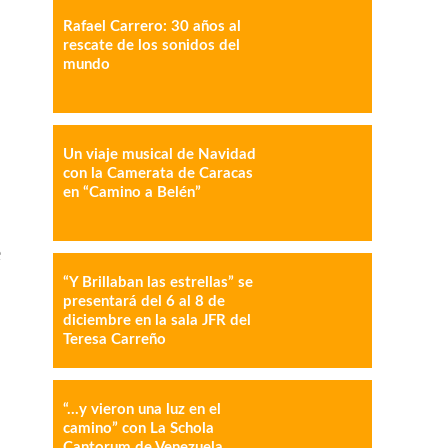
Rafael Carrero: 30 años al
rescate de los sonidos del
mundo
IMPRESIÓN
COPY URL
Un viaje musical de Navidad
con la Camerata de Caracas
en “Camino a Belén”
e
“Y Brillaban las estrellas” se
presentará del 6 al 8 de
diciembre en la sala JFR del
Teresa Carreño
“…y vieron una luz en el
camino” con La Schola
Cantorum de Venezuela