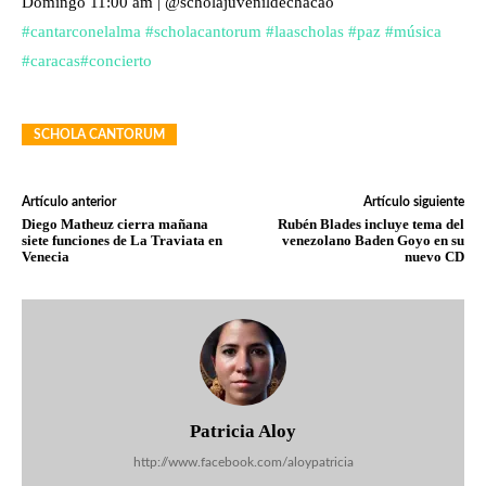
Domingo 11:00 am | @scholajuvenildechacao
#
cantarconelalma
#
scholacantorum
#
laascholas
#
paz
#
música
#
caracas
#
concierto
SCHOLA CANTORUM
Artículo anterior
Artículo siguiente
Diego Matheuz cierra mañana
Rubén Blades incluye tema del
siete funciones de La Traviata en
venezolano Baden Goyo en su
Venecia
nuevo CD
Patricia Aloy
http://www.facebook.com/aloypatricia