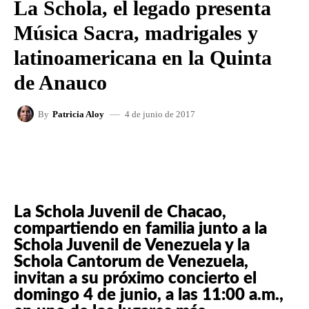
La Schola, el legado presenta
Música Sacra, madrigales y
latinoamericana en la Quinta
de Anauco
4 de junio de 2017
By
Patricia Aloy
FACEBOOK
X
WHATSAPP
La Schola Juvenil de Chacao,
compartiendo en familia junto a la
Schola Juvenil de Venezuela y la
Schola Cantorum de Venezuela,
invitan a su próximo concierto el
domingo 4 de junio, a las 11:00 a.m.,