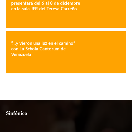
presentará del 6 al 8 de diciembre
en la sala JFR del Teresa Carreño
“…y vieron una luz en el camino”
con La Schola Cantorum de
Venezuela
Sinfónico