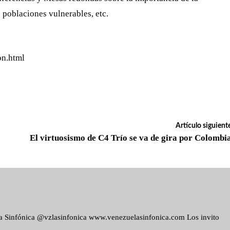
 poblaciones vulnerables, etc.
on.html
Artículo siguient
El virtuosismo de C4 Trío se va de gira por Colombi
ela Sinfónica @vzlasinfonica www.venezuelasinfonica.com Los invito