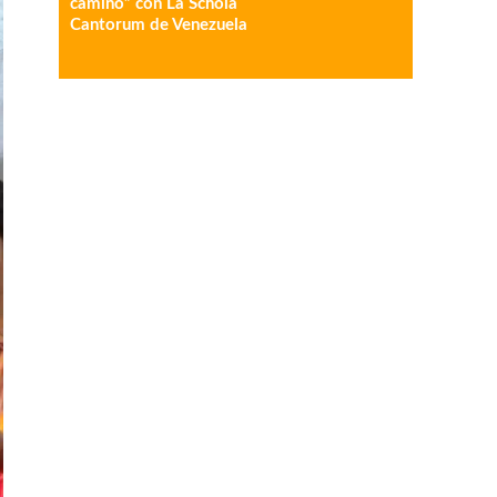
camino” con La Schola
Cantorum de Venezuela