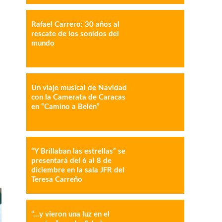
Rafael Carrero: 30 años al
rescate de los sonidos del
mundo
Un viaje musical de Navidad
IMPRESIÓN
COPY URL
con la Camerata de Caracas
en “Camino a Belén”
“Y Brillaban las estrellas” se
presentará del 6 al 8 de
diciembre en la sala JFR del
Teresa Carreño
“…y vieron una luz en el