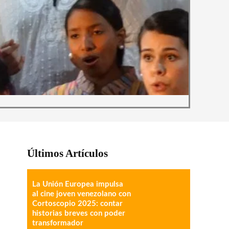
Últimos Artículos
La Unión Europea impulsa
al cine joven venezolano con
Cortoscopio 2025: contar
historias breves con poder
transformador