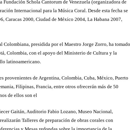
la Fundación Schola Cantorum de Venezuela (organizadora de
eración Internacional para la Música Coral. Desde esta fecha se
996, Caracas 2000, Ciudad de México 2004, La Habana 2007,
al Colombiana, presidida por el Maestro Jorge Zorro, ha tomad
otá, Colombia, con el apoyo del Ministerio de Cultura y la
lo latinoamericano.
res provenientes de Argentina, Colombia, Cuba, México, Puerto
emania, Filipinas, Francia, entre otros ofrecerán más de 50
nos de ellos son el
liecer Gaitán, Auditorio Fabio Lozano, Museo Nacional,
 realizarán Talleres de preparación de obras corales con
ferencias y Mesas redondas sobre la importancia de la