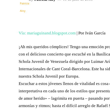
FACEBOOK
X
CUOTA
Vía: mariaguinand.blogspot.com
| Por Iván García
¡Ah mis queridos cómplices! Tengo una emoción pro
con el delicioso concierto que escuché en la Basílic
Schola Juvenil de Venezuela dirigido por Luimar Ari
Internacionales de Cant Coral-Barcelona. Este ha sido
nuestra Schola Juvenil por Europa.
Escuchar a estos jóvenes llenos de vitalidad es cos
interpretativa en cada uno de los estilos que presen
de amor herido» – lagrimita en puerta – pasando p
armonías y ritmos; hasta el difícil arreglo de Rafaé