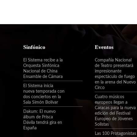
Sinfónico
Eventos
El Sistema recibe a la
Compañía Nacional
Orquesta Sinfónica
de Teatro presentará
Nacional de China
impresionante
Ensamble de Cámara
espectáculo de fuego
en la arena del Nuevo
El Sistema inicia
Circo
nueva temporada con
dos conciertos en la
Cuatro músicos
Sala Simón Bolívar
europeos llegan a
Caracas para la nueva
Dakum: El nuevo
edición del Festival
álbum de Prisca
Europeo de Jóvenes
Dávila tendrá gira en
Solistas
España
Las 100 Protagonistas