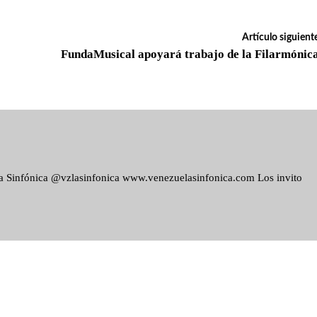
Artículo siguient
FundaMusical apoyará trabajo de la Filarmónic
ela Sinfónica @vzlasinfonica www.venezuelasinfonica.com Los invito