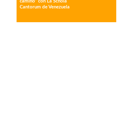
camino” con La Schola
Cantorum de Venezuela