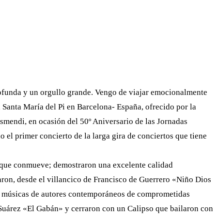
WHATSAPP
TELEGRAM
EMAIL
funda y un orgullo grande. Vengo de viajar emocionalmente
a Santa María del Pi en Barcelona- España, ofrecido por la
smendi, en ocasión del 50º Aniversario de las Jornadas
 el primer concierto de la larga gira de conciertos que tiene
a que conmueve; demostraron una excelente calidad
taron, desde el villancico de Francisco de Guerrero «Niño Dios
or músicas de autores contemporáneos de comprometidas
l Suárez «El Gabán» y cerraron con un Calipso que bailaron con