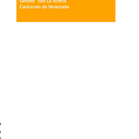
camino” con La Schola
Cantorum de Venezuela
e
a
s