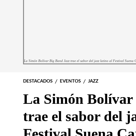
La Simón Bolívar Big Band Jazz trae el sabor del jazz latino al Festival Suena
DESTACADOS
EVENTOS
JAZZ
La Simón Bolívar
trae el sabor del j
Festival Suena Ca