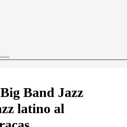
 Caracas
 Big Band Jazz
azz latino al
racas