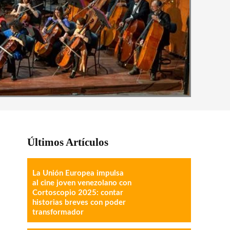
Últimos Artículos
La Unión Europea impulsa
al cine joven venezolano con
Cortoscopio 2025: contar
historias breves con poder
transformador