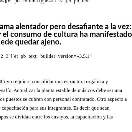
row][et_pb_column type=»1_3″][et_pb_text
ama alentador pero desafiante a la vez:
 el consumo de cultura ha manifestado
puede quedar ajeno.
2_3″][et_pb_text _builder_version=»3.5.1″
NCuyo requiere consolidar una estructura orgánica y
esafío. Actualizar la planta estable de músicos debe ser una
hos puestos se cubren con personal contratado. Otro aspecto a
capacitación para sus integrantes. Es decir que sean
s se dividan entre los ensayos, la capacitación y las