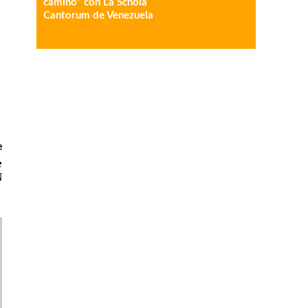
camino” con La Schola
Cantorum de Venezuela
e
e
N