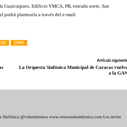
da Guaicaipuro, Edificio YMCA, PB, entrada norte, San
 podrá plantearla a través del e-mail:
CAS
OSMC
Artículo siguient
as
La Orquesta Sinfónica Municipal de Caracas vuelv
a la GA
ela Sinfónica @vzlasinfonica www.venezuelasinfonica.com Los invito