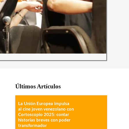
Últimos Artículos
La Unión Europea impulsa
al cine joven venezolano con
Cortoscopio 2025: contar
historias breves con poder
transformador