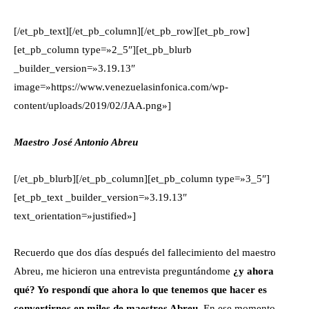
[/et_pb_text][/et_pb_column][/et_pb_row][et_pb_row]
[et_pb_column type=»2_5″][et_pb_blurb
_builder_version=»3.19.13″
image=»https://www.venezuelasinfonica.com/wp-
content/uploads/2019/02/JAA.png»]
Maestro José Antonio Abreu
[/et_pb_blurb][/et_pb_column][et_pb_column type=»3_5″]
[et_pb_text _builder_version=»3.19.13″
text_orientation=»justified»]
Recuerdo que dos días después del fallecimiento del maestro
Abreu, me hicieron una entrevista preguntándome
¿y ahora
qué? Yo respondí que ahora lo que tenemos que hacer es
convertirnos en miles de maestros Abreu.
En ese momento