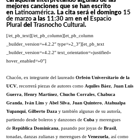
caraqueña interpretando algunas de las
mejores canciones que se han escrito
en
Latinoamérica
. La cita será el domingo
15
de marzo
a las
11:30 am
en el
Espacio
Plural
del
Trasnocho Cultural
.
[/et_pb_text][/et_pb_column][et_pb_column
_builder_version=»4.2.2″ type=»2_3″][et_pb_text
_builder_version=»4.2.2″ text_orientation=»justified»
hover_enabled=»0″]
Chacón, ex integrante del laureado
Orfeón Universitario de la
UCV
, recorrerá piezas de autores como
Aquiles Báez
,
Juan Luis
Guerra
,
Henry Martínez
,
Chucho Corrales
,
Chabuca
Granda
,
Iván Lins
y
Abel Silva
,
Juan Quintero
,
Atahualpa
Yupanqui
,
Gilberto Daza
y también algunas de su autoría,
partiendo desde boleros y danzones de
Cuba
y merengues
de
República Dominicana
, pasando por joyas de
Brasil
,
tonadas, danzas zulianas y merengues de
Venezuela
, así como