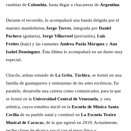
cumbias de
Colombia
, hasta llegar a chacareras de
Argentina
.
Durante el recorrido, lo acompañará una banda dirigida por el
maestro mandolinista
Jorge Torres
, integrada por
Daniel
Pacheco
(guitarra),
Jorge Villarroel
(percusión),
Luis
Freites
(bajo) y las cantantes
Andrea Paola Márquez
y
Ana
Isabel Domínguez
. Ésta última lo acompañará en un dueto muy
especial.
Chacón, artista oriundo de
La Grita
,
Táchira
, se formó en una
familia de guataqueros y entusiastas de las artes escénicas. En
paralelo, desarrolla una carrera como comunicador, para la que
se formó en la
Universidad Central de Venezuela
, y otra
artística, cuyos estudios inició en la
Escuela de Música Santa
Cecilia
de su pueblo natal y continuó en
La Escuela Teatro
Musical de Caracas
, de la que egresó en 2019. Actualmente,
recibe clases de técnica vocal con el tenor lírico y