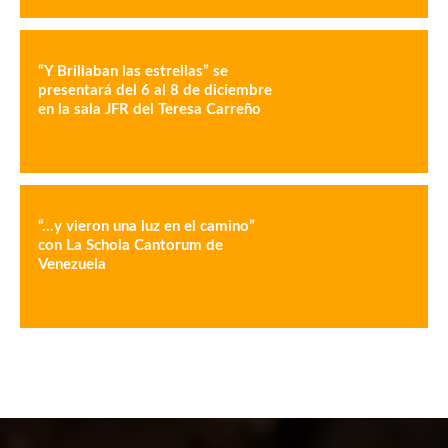
“Y Brillaban las estrellas” se
presentará del 6 al 8 de diciembre
en la sala JFR del Teresa Carreño
“…y vieron una luz en el camino”
con La Schola Cantorum de
Venezuela