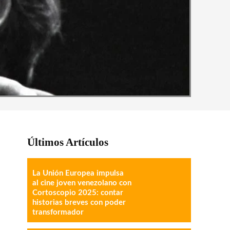
Últimos Artículos
La Unión Europea impulsa
al cine joven venezolano con
Cortoscopio 2025: contar
historias breves con poder
transformador