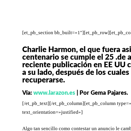
FACEBOOK
X
CUOTA
[et_pb_section bb_built=»1″][et_pb_row][et_pb_co
Charlie Harmon, el que fuera as
centenario se cumple el 25 .de 
reciente publicación en EE UU c
a su lado, después de los cuales
recuperarse.
Vía:
www.larazon.es
| Por Gema Pajares.
[/et_pb_text][/et_pb_column][et_pb_column type=»
text_orientation=»justified»]
Algo tan sencillo como contestar un anuncio le cam