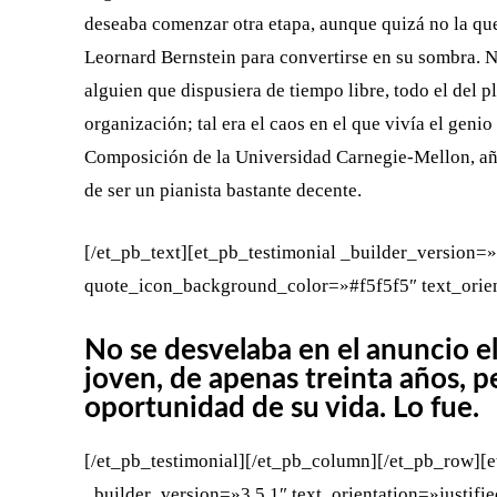
deseaba comenzar otra etapa, aunque quizá no la que
Leornard Bernstein para convertirse en su sombra. Na
alguien que dispusiera de tiempo libre, todo el del p
organización; tal era el caos en el que vivía el geni
Composición de la Universidad Carnegie-Mellon, añ
de ser un pianista bastante decente.
[/et_pb_text][et_pb_testimonial _builder_version=
quote_icon_background_color=»#f5f5f5″ text_orien
No se desvelaba en el anuncio e
joven, de apenas treinta años, p
oportunidad de su vida. Lo fue.
[/et_pb_testimonial][/et_pb_column][/et_pb_row]
_builder_version=»3.5.1″ text_orientation=»justifi