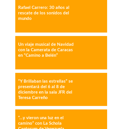
Rafael Carrero: 30 años al
IMPRESIÓN
COPY URL
rescate de los sonidos del
mundo
Un viaje musical de Navidad
con la Camerata de Caracas
en “Camino a Belén”
“Y Brillaban las estrellas” se
presentará del 6 al 8 de
diciembre en la sala JFR del
Teresa Carreño
“…y vieron una luz en el
camino” con La Schola
Cantorum de Venezuela