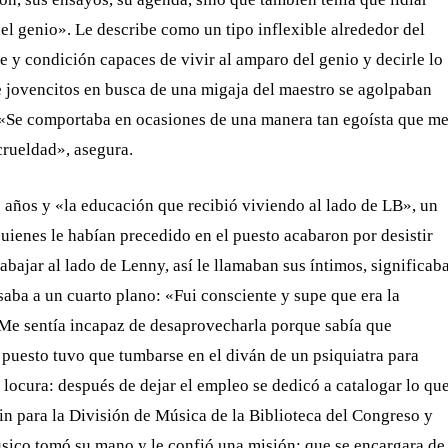
del genio». Le describe como un tipo inflexible alrededor del
e y condición capaces de vivir al amparo del genio y decirle lo
 jovencitos en busca de una migaja del maestro se agolpaban
. «Se comportaba en ocasiones de una manera tan egoísta que m
crueldad», asegura.
 años y «la educación que recibió viviendo al lado de LB», un
uienes le habían precedido en el puesto acabaron por desistir
abajar al lado de Lenny, así le llamaban sus íntimos, significab
pasaba a un cuarto plano: «Fui consciente y supe que era la
 Me sentía incapaz de desaprovecharla porque sabía que
u puesto tuvo que tumbarse en el diván de un psiquiatra para
 locura: después de dejar el empleo se dedicó a catalogar lo qu
n para la División de Música de la Biblioteca del Congreso y
músico tomó su mano y le confió una misión: que se encargara de