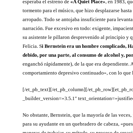
esperaba el estreno de
«A Quiet Place»
, en 1983, qu
tormento para el músico, que hizo desplazarse hasta 
arropado. Todo se antojaba insuficiente para levantar 
narración. Fue excesivo en todo: exigente, impacien
su asistente le pillaron desprevenido al principio y
Felicia. S
i Bernstein era un hombre complicado, H
debido, por una parte, al consumo de alcohol y, por
enganchó rápidamente), de la que era dependiente. 
comportamiento depresivo continuado», con lo que l
[/et_pb_text][/et_pb_column][/et_pb_row][et_pb_
_builder_version=»3.5.1″ text_orientation=»justifi
No obstante, Bernstein, que la mayoría de las veces, 
para su ayudante en un quebradero de cabeza, «pues 
maneras de trabajar, su método, su proceso de creaci