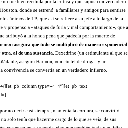
e no fue bien recibida por la crítica y que supuso un verdadero
Houston, donde se estrenó, a familiares y amigos para sentirse
los ánimos de LB, que así se refiere a su jefe a lo largo de la
te y propenso a «ataques de furia y mal comportamiento», que 
 que atribuyó a la honda pena que padecía por la muerte de
armon asegura que todo se multiplicó de manera exponencial
 otra, al de una sustancia,
Dexedrine (un estimulante al que se
Añádanle, asegura Harmon, «un cóctel de drogas y un
a convivencia se convertía en un verdadero infierno.
row][et_pb_column type=»4_4″][et_pb_text
ed»]
por no decir casi siempre, mantenía la cordura, se convirtió
no solo tenía que hacerme cargo de lo que se veía, de sus
ón, sus ensayos, su agenda, sino que también tenía que lidiar