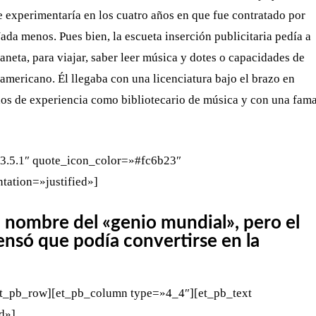
 experimentaría en los cuatro años en que fue contratado por
da menos. Pues bien, la escueta inserción publicitaria pedía a
laneta, para viajar, saber leer música y dotes o capacidades de
o americano. Él llegaba con una licenciatura bajo el brazo en
os de experiencia como bibliotecario de música y con una fam
»3.5.1″ quote_icon_color=»#fc6b23″
tation=»justified»]
l nombre del «genio mundial», pero el
ensó que podía convertirse en la
[et_pb_row][et_pb_column type=»4_4″][et_pb_text
ed»]