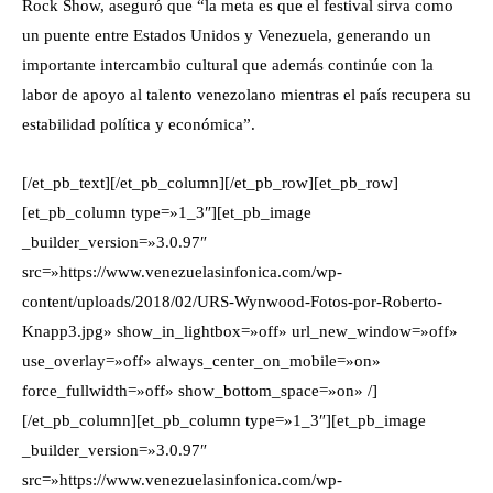
Rock Show, aseguró que “la meta es que el festival sirva como
un puente entre Estados Unidos y Venezuela, generando un
importante intercambio cultural que además continúe con la
labor de apoyo al talento venezolano mientras el país recupera su
estabilidad política y económica”.
[/et_pb_text][/et_pb_column][/et_pb_row][et_pb_row]
[et_pb_column type=»1_3″][et_pb_image
_builder_version=»3.0.97″
src=»https://www.venezuelasinfonica.com/wp-
content/uploads/2018/02/URS-Wynwood-Fotos-por-Roberto-
Knapp3.jpg» show_in_lightbox=»off» url_new_window=»off»
use_overlay=»off» always_center_on_mobile=»on»
force_fullwidth=»off» show_bottom_space=»on» /]
[/et_pb_column][et_pb_column type=»1_3″][et_pb_image
_builder_version=»3.0.97″
src=»https://www.venezuelasinfonica.com/wp-