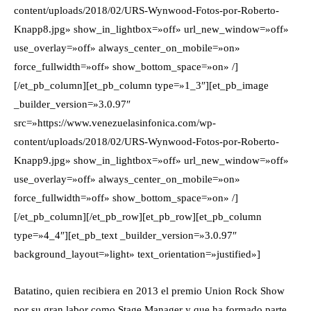
content/uploads/2018/02/URS-Wynwood-Fotos-por-Roberto-
Knapp8.jpg» show_in_lightbox=»off» url_new_window=»off»
use_overlay=»off» always_center_on_mobile=»on»
force_fullwidth=»off» show_bottom_space=»on» /]
[/et_pb_column][et_pb_column type=»1_3″][et_pb_image
_builder_version=»3.0.97″
src=»https://www.venezuelasinfonica.com/wp-
content/uploads/2018/02/URS-Wynwood-Fotos-por-Roberto-
Knapp9.jpg» show_in_lightbox=»off» url_new_window=»off»
use_overlay=»off» always_center_on_mobile=»on»
force_fullwidth=»off» show_bottom_space=»on» /]
[/et_pb_column][/et_pb_row][et_pb_row][et_pb_column
type=»4_4″][et_pb_text _builder_version=»3.0.97″
background_layout=»light» text_orientation=»justified»]
Batatino, quien recibiera en 2013 el premio Union Rock Show
por su gran labor como Stage Manager y que ha formado parte