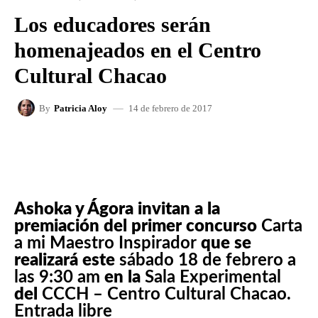
Los educadores serán
homenajeados en el Centro
Cultural Chacao
14 de febrero de 2017
By
Patricia Aloy
FACEBOOK
X
WHATSAPP
Ashoka y Ágora invitan a la
premiación del primer concurso
Carta
a mi Maestro Inspirador
que se
realizará este
sábado 18 de febrero a
las 9:30 am
en la
Sala Experimental
del
CCCH – Centro Cultural Chacao.
Entrada libre