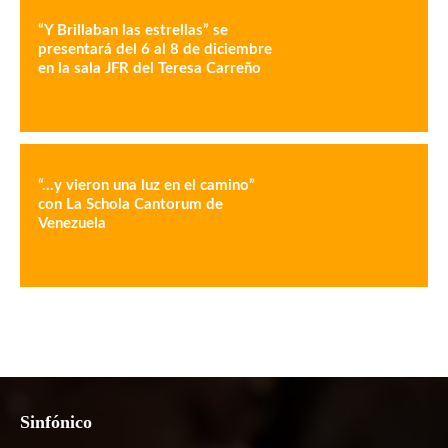
“Y Brillaban las estrellas” se
presentará del 6 al 8 de diciembre
en la sala JFR del Teresa Carreño
“…y vieron una luz en el camino”
con La Schola Cantorum de
Venezuela
Sinfónico