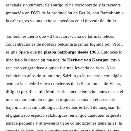
escalada sin cumbre. Salzburgo lo ha corroborado y la reciente
grabación en DVD de la producción de Berlín, con Barenboim a
la cabeza, es ya una exitosa anécdota en el devenir del título.
También es cierto que «Il trovatore», una de las más felices
concentraciones de nobleza belcantista jamás lograda por Verdi,
es una ópera que
no pisaba Salzburgo desde 1963
. Entonces lo
hizo bajo la dirección musical de
Herbert von Karajan
, cuyo
recuerdo engrandece a quien fue una leyenda en vida. A los
veinticinco años de su muerte, Salzburgo lo recuerda con algún
acto en la catedral y tres conciertos de la Filarmónica de Viena,
dirigida por Riccardo Muti, estrictamente emocionantes desde el
mismo momento en el que la orquesta asoma en el escenario
bajo una ovación antológica. Lo demás es fácil de imaginar. En
el gigantesco espacio salzburgués, en el que cualquier orquesta
parece pequeña y atravesarlo tiene connotaciones temerarias, la
entrada de Muti, con su
andar pausado, recto y digno de una