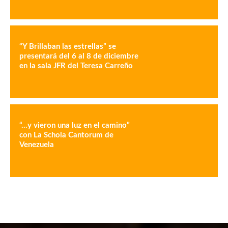
“Y Brillaban las estrellas” se
presentará del 6 al 8 de diciembre
en la sala JFR del Teresa Carreño
“…y vieron una luz en el camino”
con La Schola Cantorum de
Venezuela