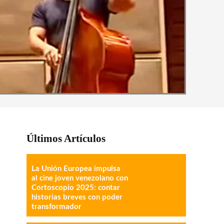
Últimos Artículos
La Unión Europea impulsa
al cine joven venezolano con
Cortoscopio 2025: contar
historias breves con poder
transformador