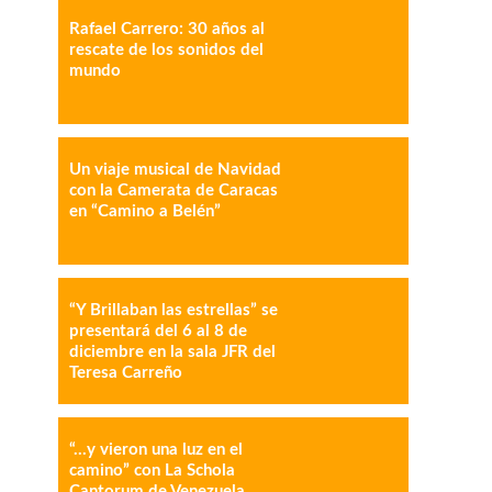
Rafael Carrero: 30 años al
IMPRESIÓN
COPY URL
rescate de los sonidos del
mundo
Un viaje musical de Navidad
con la Camerata de Caracas
en “Camino a Belén”
“Y Brillaban las estrellas” se
presentará del 6 al 8 de
diciembre en la sala JFR del
Teresa Carreño
“…y vieron una luz en el
camino” con La Schola
Cantorum de Venezuela