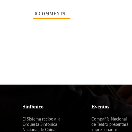
0
COMMENTS
Sinfónico
Eventos
El Sistema recibe a la
Compañía Nacional
Orquesta Sinfónica
de Teatro presentará
Nacional de China
impresionante