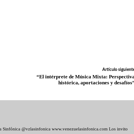
Artículo siguient
“El intérprete de Música Mixta: Perspectiv
histórica, aportaciones y desafíos
ela Sinfónica @vzlasinfonica www.venezuelasinfonica.com Los invito