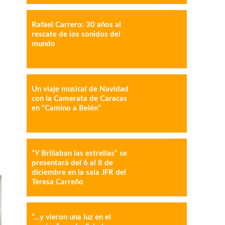
Rafael Carrero: 30 años al
rescate de los sonidos del
mundo
IMPRESIÓN
COPY URL
Un viaje musical de Navidad
con la Camerata de Caracas
en “Camino a Belén”
“Y Brillaban las estrellas” se
presentará del 6 al 8 de
diciembre en la sala JFR del
Teresa Carreño
“…y vieron una luz en el