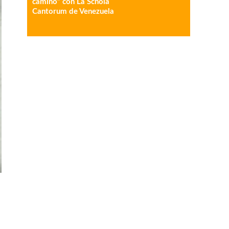
camino” con La Schola
Cantorum de Venezuela